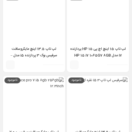
لپ تاپ 15 اینچ اچ پی HP 15 پردازنده
لپ تاپ 13.5 اینچ مایکروسافت
i7 مدل HP 15 i7 1065G7 8GB
سرفیس بوک 3 پردازنده i5 مدل –
Surface Book 3 i5 1035G7 8GB
512GB FHD
256GB
ناموجود
ناموجود