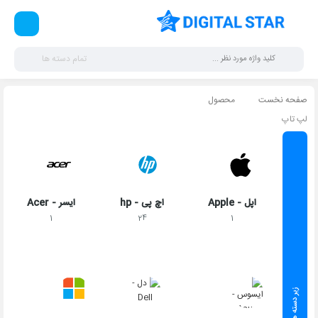
تمام دسته ها
صفحه نخست
محصول
لپ تاپ
اپل - Apple
اچ پی - hp
ایسر - Acer
1
24
1