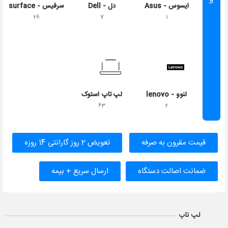
ایسوس - Asus
دل - Dell
سرفیس - surface
28
7
1
لنوو - lenovo
لپ تاپ استوک
63
2
قیمت مقرون به‌ صرفه
تعویض 2 روز گارانتی 14 روزه
ضمانت اصالت دستگاه
ارسال سریع + بیمه
لپ تاپ