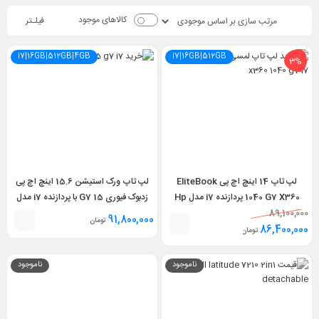
کالاهای موجود
فیلـتر
i7|16GB|512GB|4GB
i7|16GB|512GB
3%
لپ تاپ 14 اینچ اچ پی EliteBook
لپ تاپ ورک استیشن 15.6 اینچ اچ پی
1040 G7 X360 پردازنده i7 مدل Hp
زدبوک فیوری 15 G7 با پردازنده i7 مدل
HP Zbook Fury 15 G7 i7 10TH
EliteBook 1040 G7 i7 10th 16GB
89,100,000
91,800,000
تومان
16GB 512GB 4GB NVIDIA T2000
512GB X360
86,400,000
تومان
ناموجود
ناموجود