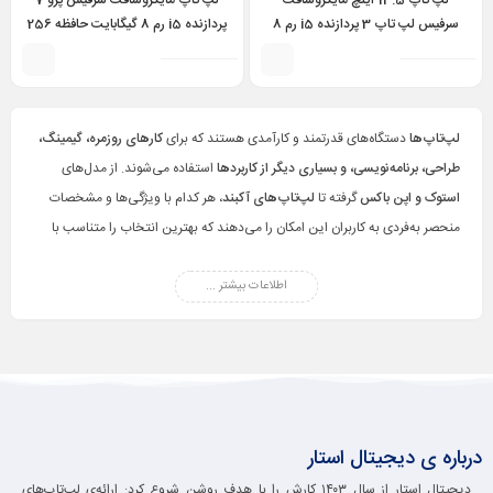
لپ تاپ 13.5 اینچ مایکروسافت
لپ تاپ مایکروسافت سرفیس پرو 7
سرفیس لپ تاپ 3 پردازنده i5 رم 8
پردازنده i5 رم 8 گیگابایت حافظه 256
گیگابایت حافظه 256 گیگابایت –
گیگابایت – Surface Pro 7 i5
1065G7 8GB 256GB
Surface laptop 3 i5 1035G7
8gb 256gb 13.5 inch
لپ‌تاپ‌ها
دستگاه‌های قدرتمند و کارآمدی هستند که برای
کارهای روزمره، گیمینگ،
طراحی، برنامه‌نویسی، و بسیاری دیگر از کاربردها
استفاده می‌شوند. از مدل‌های
استوک و اپن باکس
گرفته تا
لپ‌تاپ‌های آکبند
، هر کدام با ویژگی‌ها و مشخصات
منحصر به‌فردی به کاربران این امکان را می‌دهند که بهترین انتخاب را متناسب با
نیاز خود داشته باشند. با تنوع در
برندها، اندازه‌ها، و امکانات فنی
، می‌توانید لپ‌تاپ
مناسب برای
کسب‌وکار، تحصیل، یا سرگرمی
اطلاعات بیشتر ...
خود را پیدا کنید. در فروشگاه ما، با
بهترین قیمت‌ها
و
گارانتی معتبر
، لپ‌تاپ‌های متنوع را بررسی و خریداری کنید.
درباره ی دیجیتال استار
دیجیتال استار از سال ۱۴۰۳ کارش را با هدف روشن شروع کرد: ارائه‌ی لپ‌تاپ‌های