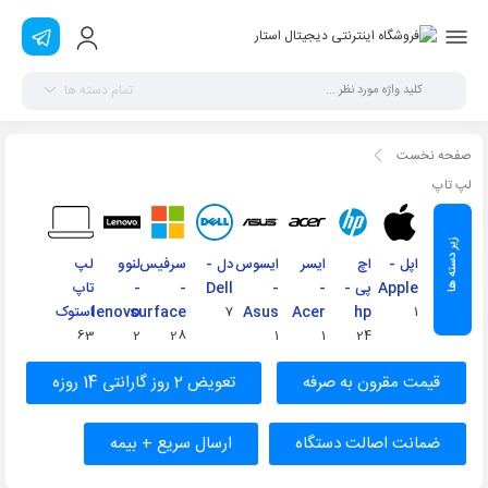
تمام دسته ها
صفحه نخست
لپ تاپ
اپل -
اچ
ایسر
ایسوس
دل -
سرفیس
لنوو
لپ
Apple
پی -
-
-
Dell
-
-
تاپ
1
hp
Acer
Asus
7
surface
lenovo
استوک
63
2
28
1
1
24
قیمت مقرون به‌ صرفه
تعویض 2 روز گارانتی 14 روزه
ضمانت اصالت دستگاه
ارسال سریع + بیمه