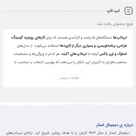
لپ تاپ
هیچ محصولی یافت نشد.
لپ‌تاپ‌ها
دستگاه‌های قدرتمند و کارآمدی هستند که برای
کارهای روزمره، گیمینگ،
طراحی، برنامه‌نویسی، و بسیاری دیگر از کاربردها
استفاده می‌شوند. از مدل‌های
استوک و اپن باکس
گرفته تا
لپ‌تاپ‌های آکبند
، هر کدام با ویژگی‌ها و مشخصات
منحصر به‌فردی به کاربران این امکان را می‌دهند که بهترین انتخاب را متناسب با
نیاز خود داشته باشند. با تنوع در
برندها، اندازه‌ها، و امکانات فنی
، می‌توانید لپ‌تاپ
مناسب برای
کسب‌وکار، تحصیل، یا سرگرمی
اطلاعات بیشتر ...
خود را پیدا کنید. در فروشگاه ما، با
بهترین قیمت‌ها
و
گارانتی معتبر
، لپ‌تاپ‌های متنوع را بررسی و خریداری کنید.
درباره ی دیجیتال استار
دیجیتال استار از سال ۱۴۰۳ کارش را با هدف روشن شروع کرد: ارائه‌ی لپ‌تاپ‌های