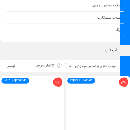
صفحه نمایش لمسی
اسلات سیمکارت
رنگ
لپ تاپ
کالاهای موجود
فیلـتر
i5|8GB|256GB
i7|16GB|512GB
9%
3%