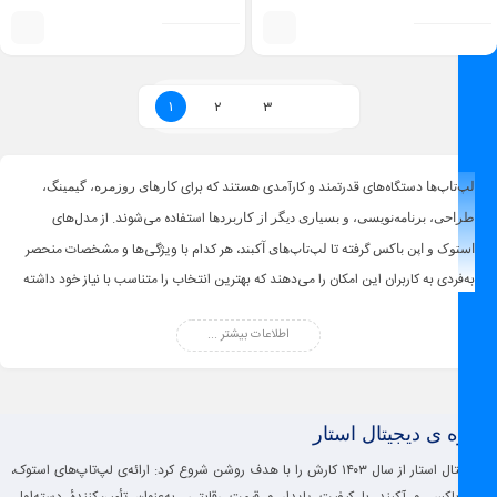
Latitude 7320 i5 11th 8GB 256GB
حافظه 256 گیگابایت – Surface laptop 3
i5 10th 16gb 256gb 13.5 inch
1
2
3
دستگاه‌های قدرتمند و کارآمدی هستند که برای
لپ‌تاپ‌ها
کارهای روزمره، گیمینگ،
استفاده می‌شوند. از مدل‌های
طراحی، برنامه‌نویسی، و بسیاری دیگر از کاربردها
گرفته تا
، هر کدام با ویژگی‌ها و مشخصات منحصر
استوک و اپن باکس
لپ‌تاپ‌های آکبند
به‌فردی به کاربران این امکان را می‌دهند که بهترین انتخاب را متناسب با نیاز خود داشته
باشند. با تنوع در
، می‌توانید لپ‌تاپ مناسب برای
برندها، اندازه‌ها، و امکانات فنی
اطلاعات بیشتر ...
خود را پیدا کنید. در فروشگاه ما، با
و
کسب‌وکار، تحصیل، یا سرگرمی
بهترین قیمت‌ها
، لپ‌تاپ‌های متنوع را بررسی و خریداری کنید.
گارانتی معتبر
درباره ی دیجیتال استار
دیجیتال استار از سال ۱۴۰۳ کارش را با هدف روشن شروع کرد: ارائه‌ی لپ‌تاپ‌های استوک،