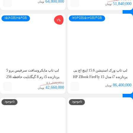
64,800,000
تومان
51,840,000
تومان
i5|8GB|256GB
i7|16GB|512GB|4GB
1%
لپ تاپ ورک استیشن 15.6 اینچ اچ پی
لپ تاپ مایکروسافت سرفیس پرو 5
پردازنده i7 مدل HP ZBook FireFly 15
پردازنده i5 رم 8 گیگابایت حافظه 256
43,200,000
G8 i7 11th 16GB 512GB 4GB T500
گیگابایت – Surface Pro 5 i5-7300U 8GB
86,400,000
تومان
42,660,000
تومان
256GB
ناموجود
ناموجود