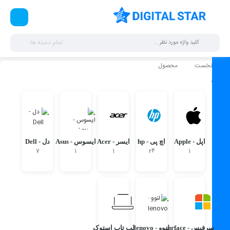
تمام دسته ها
صفحه نخست
محصول
لپ تاپ
اپل - Apple
اچ پی - hp
ایسر - Acer
ایسوس - Asus
دل - Dell
7
1
1
24
1
سرفیس - surface
لنوو - lenovo
لپ تاپ استوک