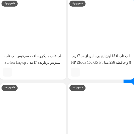
ناموجود
ناموجود
لپ تاپ 15.6 اینچ اچ پی با پردازنده i7 رم
لپ تاپ مایکروسافت سرفیس لپ تاپ
8 و حافظه 256 مدل HP Zbook 15u G5 i7
استودیو پردازنده i7 مدل Surface Laptop
Studio i7 11370H 32GB 1TB RTX 3050
8th 8GB 256GB 2GB AMD Radeon Pro
Ti 4GB 14.4 inch
ناموجود
ناموجود