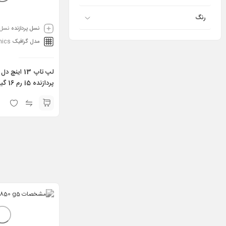
رنگ
نسل پردازنده
نسل 11
مدل گرافیک
phics
گیگ مدل 7320
 11th 16GB 256GB