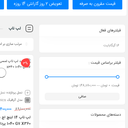
قیمت مقرون به‌ صرفه
تعویض 2 روز گارانتی 14 روزه
لپ تاپ
فیلترهای فعال
16 گیگابایت
فیلتر براساس قیمت :
3%
قيمت:
—
0 تومان
148,280,000 تومان
نسل پردازنده
نسل 10
صافی
مدل گرافیک
hics
400,000
89,100,000
دسته‌های محصولات