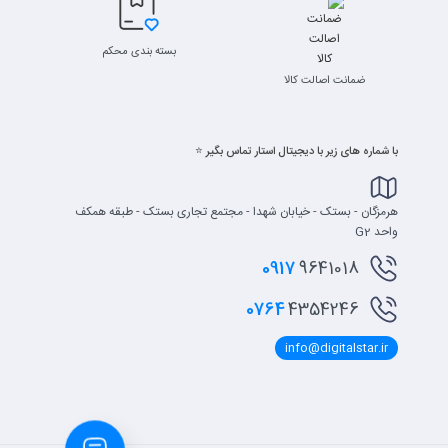
بسته بندی محکم
ضمانت اصالت کالا
با شماره های زیر با دیجیتال استار تماس بگیر ⭐
هرمزگان - بستک - خیابان شهدا - مجتمع تجاری بستک - طبقه همکف
واحد G2
0917
9641018
0764
4354246
info@digitalstar.ir