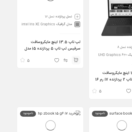
نسل پردازنده
نسل 12
مدل گرافیک
intel Iris XE Graphics
لپ تاپ 13.5 اینچ مایکروسافت
نده
نسل 8
سرفیس لپ تاپ 5 پردازنده i5 مدل
Surface laptop 5 i5 12th 16gb
یک
UHD Graphics 620
5
512gb 13.5 inch
لپ تاپ 13.5 اینچ مایکروسافت
سرفیس لپ تاپ 2 پردازنده i7 رم 16
گیگابایت حافظه 512 گیگابایت –
5
Surface Laptop 2 i
ناموجود
ناموجود