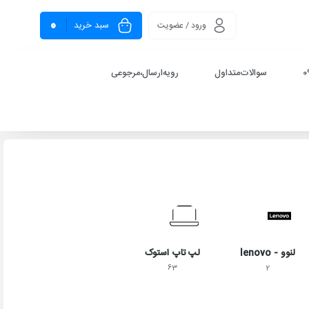
0
سبد خرید
ورود / عضویت
سوالات‌متداول
رویه‌ارسال،مرجوعی
لنوو - lenovo
لپ تاپ استوک
63
2