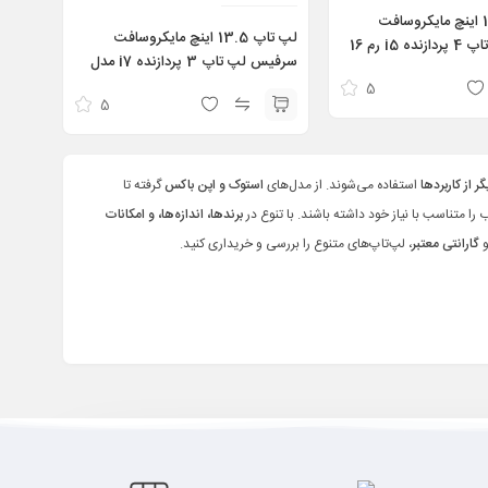
لپ تاپ 13.5 اینچ مایکروسافت
لپ تاپ 13.5 اینچ مایکروسافت
سرفیس لپ تاپ 4 پردازنده i5 رم 16
سرفیس لپ تاپ 3 پردازنده i7 مدل
گیگابایت هارد 512 گیگابایت مدل
Surface laptop 3 i7 1065G7
5
Surface laptop 4
5
16gb 512gb 13.5 inch
16gb 512g
 از کاربردها
استفاده می‌شوند. از مدل‌های
استوک و اپن باکس
گرفته تا
را متناسب با نیاز خود داشته باشند. با تنوع در
برندها، اندازه‌ها، و امکانات
گارانتی معتبر
، لپ‌تاپ‌های متنوع را بررسی و خریداری کنید.