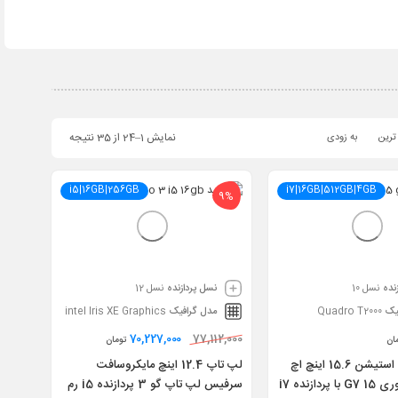
نمایش 1–24 از 35 نتیجه
ترین
به زودی
i5|16GB|256GB
i7|16GB|512GB|4GB
9%
نده
نسل 10
نسل پردازنده
نسل 12
یک
Quadro T2000
مدل گرافیک
intel Iris XE Graphics
70,227,000
77,112,000
ان
تومان
لپ تاپ ورک استیشن 15.6 اینچ اچ
لپ تاپ 12.4 اینچ مایکروسافت
پی زدبوک فیوری 15 G7 با پردازنده i7
سرفیس لپ تاپ گو 3 پردازنده i5 رم