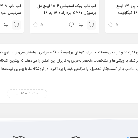
لپ تاپ اپل مک بوک پرو 13 اینچ
لپ تاپ ورک استیشن 15.6 اینچ دل
2020 پردازنده i5 رم 16 گیگابایت
پرسیژن 5560 پردازنده i7 رم 16
حافظه 512 گیگابایت مدل MacBook
حافظه 512 مدل Dell Precision
5
5
 i5 1135G7
5560 i7 11TH 16GB 512GB RTX
Pro 2020 i
b 13.5 inch
A2000 4GB 4K
 قدرتمند و کارآمدی هستند که برای
کارهای روزمره، گیمینگ، طراحی، برنامه‌نویسی، و بسیاری دیگر
ر کدام با ویژگی‌ها و مشخصات منحصر به‌فردی به کاربران این امکان را می‌دهند که بهترین انتخاب 
اپ مناسب برای
کسب‌وکار، تحصیل، یا سرگرمی
خود را پیدا کنید. در فروشگاه ما، با
بهترین قیمت‌ها
و
اطلاعات بیشتر ...