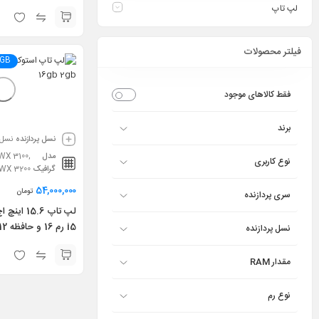
0 G7 i7 10th 16GB
لپ تاپ
512GB X360
فیلتر محصولات
2GB
فقط کالاهای موجود
برند
نسل پردازنده
نسل 8
مدل
X 3100,
نوع کاربری
گرافیک
WX 3200
54,000,000
تومان
سری پردازنده
لپ تاپ 15.6
نسل پردازنده
u G5 i5 8th 16GB
AMD Radeon Pro
مقدار RAM
نوع رم