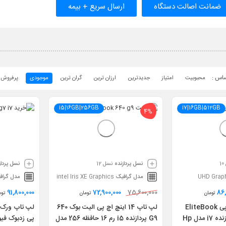
ضمانت اصالت دستگاه
ارسال سریع + بیمه
محبوبیت
امتیاز
جدیدترین
ارزان ترین
گران ترین
موجودی
پرفروش 
i5|16GB|256GB
i7|16GB|512GB
4%
نسل پردازنده
نسل 12
نسل پرداز
UHD Grap
مدل گرافیک
intel Iris XE Graphics
مدل گراف
91,800,000
72,900,000
86,
75,600,000
تومان
تومان
توم
لپ تاپ 14 اینچ اچ پی EliteBook
لپ تاپ 14 اینچ اچ پی الیت بوک 640
1040 G7 X360 پردازنده i7 مدل Hp
G9 پردازنده i5 رم 16 حافظه 256 مدل