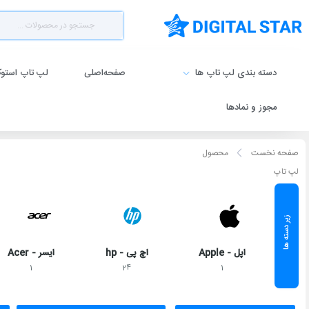
دسته بندی لپ تاپ ها
صفحه‌اصلی
لپ تاپ استو
مجوز و نمادها
صفحه نخست
محصول
لپ تاپ
اپل - Apple
اچ پی - hp
ایسر - Acer
1
24
1