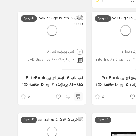
4
512G
ناموجود
ناموجود
نده
نسل 11
نسل پردازنده
نسل 8
یک
intel Iris XE Graphics
مدل گرافیک
UHD Graphics 620
لپ تاپ 14 اینچ اچ پی ProBook
لپ تاپ 14 اینچ اچ پی EliteBook
640 G8 پردازنده i5 رم 16 حافظه 256
840 G5 پردازنده i7 رم 16 حافظه 256
HP ProBook 640 g8 i5 
مدل Hp EliteBook 840 g5 i7 8th
5
5
16GB 256GB
1
ناموجود
ناموجود