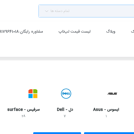
تمام دسته ها
ک
وبلاگ
لیست قیمت لپ‌تاپ
مشاوره رایگان:09179641018
ایسوس - Asus
دل - Dell
سرفیس - surface
28
7
1