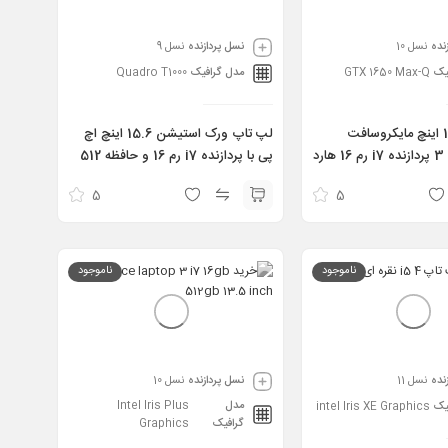
نده
نسل 10
نسل پردازنده
نسل 9
یک
GTX 1650 Max-Q
مدل گرافیک
Quadro T1000
لپ تاپ 13.5 اینچ مایکروسافت
لپ تاپ ورک استیشن 15.6 اینچ اچ
سرفیس بوک 3 پردازنده i7 رم 16 هارد
پی با پردازنده i7 رم 16 و حافظه 512
مدل Surface Book 3 i7 10th
مدل HP Zbook 15 G6 i7 9th
5
5
16GB 512GB 4GB T1000
16GB 256GB 4G
ناموجود
ناموجود
نده
نسل 11
نسل پردازنده
نسل 10
مدل
Intel Iris Plus
یک
intel Iris XE Graphics
گرافیک
Graphics