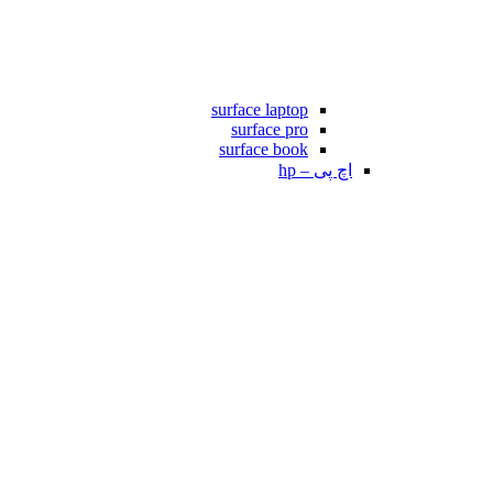
surface laptop
surface pro
surface book
اچ پی – hp