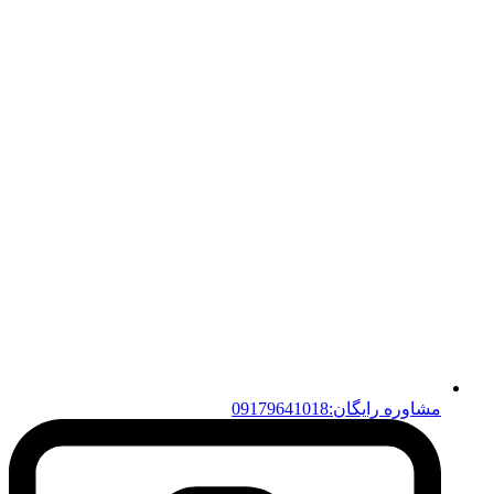
مشاوره رایگان:09179641018