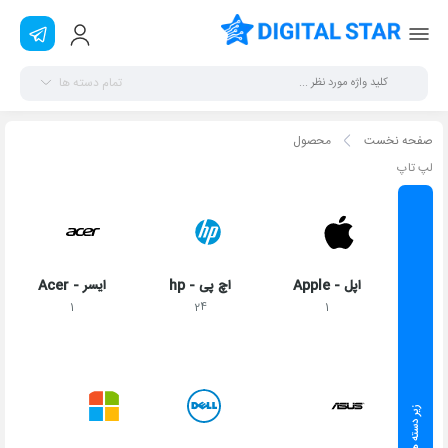
تمام دسته ها
صفحه نخست
محصول
لپ تاپ
اپل - Apple
اچ پی - hp
ایسر - Acer
1
24
1