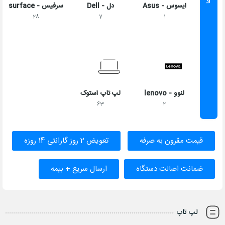
ایسوس - Asus
دل - Dell
سرفیس - surface
28
7
1
لنوو - lenovo
لپ تاپ استوک
63
2
قیمت مقرون به‌ صرفه
تعویض 2 روز گارانتی 14 روزه
ضمانت اصالت دستگاه
ارسال سریع + بیمه
لپ تاپ