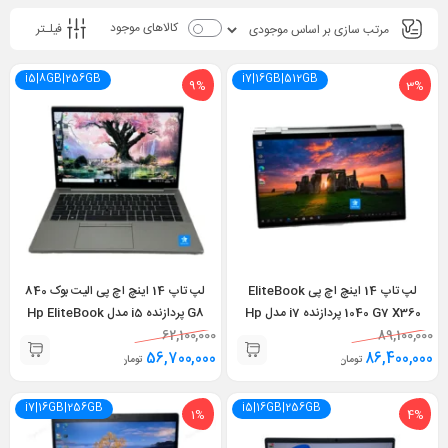
کالاهای موجود
فیلـتر
i5|8GB|256GB
i7|16GB|512GB
9%
3%
لپ تاپ 14 اینچ اچ پی EliteBook
لپ تاپ 14 اینچ اچ پی الیت بوک 840
1040 G7 X360 پردازنده i7 مدل Hp
G8 پردازنده i5 مدل Hp EliteBook
840 G8 i5 11th 8GB 256GB
62,100,000
EliteBook 1040 G7 i7 10th 16GB
89,100,000
Touch
56,700,000
512GB X360
86,400,000
تومان
تومان
i7|16GB|256GB
i5|16GB|256GB
1%
4%