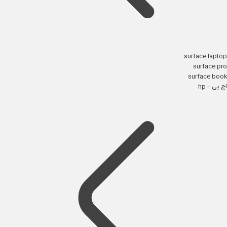
surface laptop
surface pro
surface book
اچ پی – hp