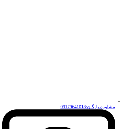
مشاوره رایگان:09179641018