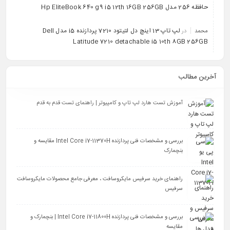
حافظه 256 مدل Hp EliteBook 640 g9 i5 12th 16GB 256GB
لپ تاپ 13 اینچ دل لتیتود 7210 پردازنده i5 مدل Dell
محمد
در
Latitude 7210 detachable i5 10th 8GB 256GB
آخرین مطالب
آموزش تست هارد لپ تاپ و کامپیوتر | راهنمای تست قدم به قدم
بررسی و مشخصات فنی پردازنده Intel Core i7-11370H مقایسه و
بنچمارک
راهنمای خرید سرفیس مایکروسافت ، معرفی جامع محصولات مایکروسافت
سرفیس
بررسی و مشخصات فنی پردازنده Intel Core i7-11800H | بنچمارک و
مقایسه