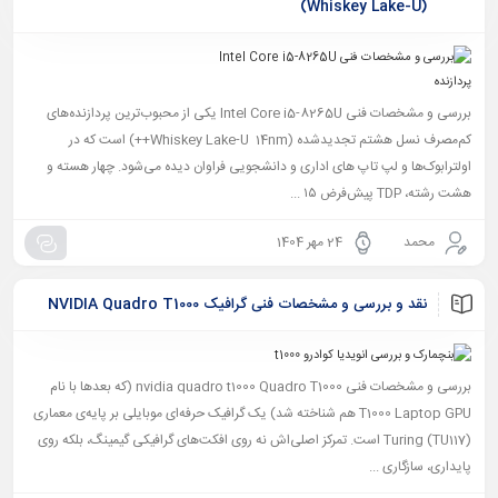
(Whiskey Lake-U)
بررسی و مشخصات فنی Intel Core i5-8265U یکی از محبوب‌ترین پردازنده‌های
کم‌مصرف نسل هشتم تجدیدشده (Whiskey Lake-U 14nm++) است که در
اولترابوک‌ها و لپ تاپ‌ های اداری و دانشجویی فراوان دیده می‌شود. چهار هسته و
هشت رشته، TDP پیش‌فرض ۱۵ ...
محمد
24 مهر 1404
نقد و بررسی و مشخصات فنی گرافیک NVIDIA Quadro T1000
بررسی و مشخصات فنی nvidia quadro t1000 Quadro T1000 (که بعدها با نام
T1000 Laptop GPU هم شناخته شد) یک گرافیک حرفه‌ای موبایلی بر پایه‌ی معماری
Turing (TU117) است. تمرکز اصلی‌اش نه روی افکت‌های گرافیکی گیمینگ، بلکه روی
پایداری، سازگاری ...