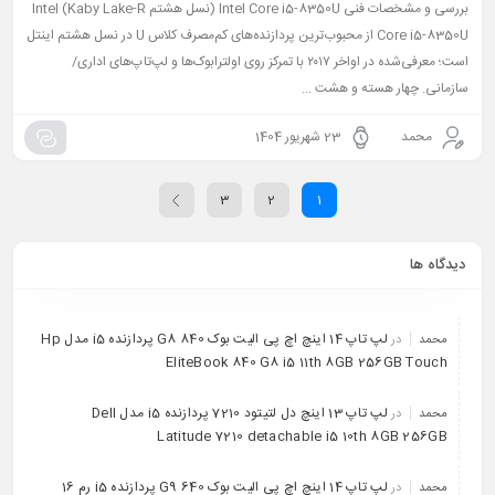
بررسی و مشخصات فنی Intel Core i5-8350U (نسل هشتم Kaby Lake-R) Intel
Core i5-8350U از محبوب‌ترین پردازنده‌های کم‌مصرف کلاس U در نسل هشتم اینتل
است؛ معرفی‌شده در اواخر ۲۰۱۷ با تمرکز روی اولترابوک‌ها و لپ‌تاپ‌های اداری/
سازمانی. چهار هسته و هشت ...
محمد
23 شهریور 1404
3
2
1
دیدگاه ها
لپ تاپ 14 اینچ اچ پی الیت بوک 840 G8 پردازنده i5 مدل Hp
محمد
در
EliteBook 840 G8 i5 11th 8GB 256GB Touch
لپ تاپ 13 اینچ دل لتیتود 7210 پردازنده i5 مدل Dell
محمد
در
Latitude 7210 detachable i5 10th 8GB 256GB
لپ تاپ 14 اینچ اچ پی الیت بوک 640 G9 پردازنده i5 رم 16
محمد
در