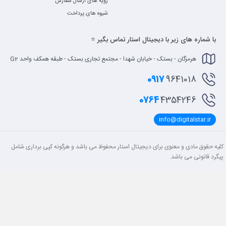
رویه های ارسال سفارش
شیوه های پرداخت
با شماره های زیر با دیجیتال استار تماس بگیر ⭐
هرمزگان - بستک - خیابان شهدا - مجتمع تجاری بستک - طبقه همکف واحد G2
0917
9641018
0764
4354246
info@digitalstar.ir
کلیه حقوق مادی و معنوی برای دیجیتال استار محفوظ می باشد و هرگونه کپی برداری شامل
پیگرد قانونی می باشد.