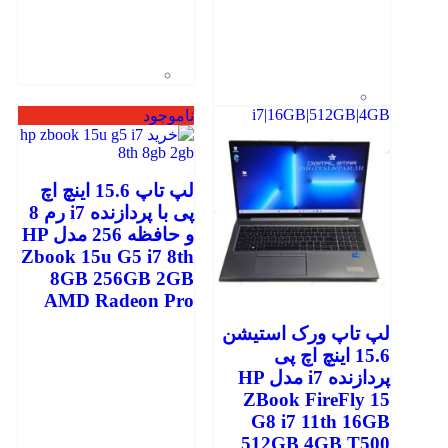
i7|16GB|512GB|4GB
ناموجود
لپ تاپ 15.6 اینچ اچ
پی با پردازنده i7 رم 8
و حافظه 256 مدل HP
Zbook 15u G5 i7 8th
8GB 256GB 2GB
AMD Radeon Pro
لپ تاپ ورک استیشن
15.6 اینچ اچ پی
پردازنده i7 مدل HP
ZBook FireFly 15
G8 i7 11th 16GB
512GB 4GB T500