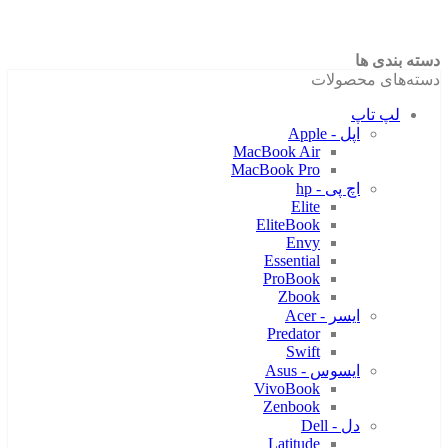
دسته بندی ها
دسته‌های محصولات
لپ تاپ
اپل - Apple
MacBook Air
MacBook Pro
اچ پی - hp
Elite
EliteBook
Envy
Essential
ProBook
Zbook
ایسر - Acer
Predator
Swift
ایسوس - Asus
VivoBook
Zenbook
دل - Dell
Latitude