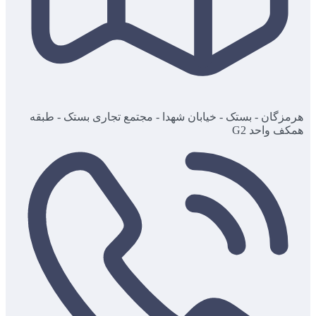
هرمزگان - بستک - خیابان شهدا - مجتمع تجاری بستک - طبقه
همکف واحد G2