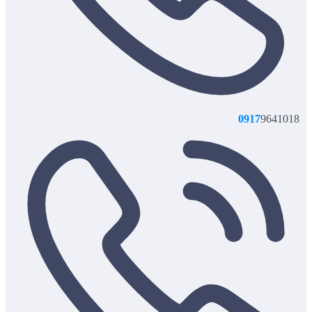
0917
9641018