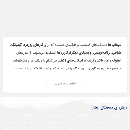
لپ‌تاپ‌ها
دستگاه‌های قدرتمند و کارآمدی هستند که برای
کارهای روزمره، گیمینگ،
طراحی، برنامه‌نویسی، و بسیاری دیگر از کاربردها
استفاده می‌شوند. از مدل‌های
استوک و اپن باکس
گرفته تا
لپ‌تاپ‌های آکبند
، هر کدام با ویژگی‌ها و مشخصات
منحصر به‌فردی به کاربران این امکان را می‌دهند که بهترین انتخاب را متناسب با
نیاز خود داشته باشند. با تنوع در
برندها، اندازه‌ها، و امکانات فنی
، می‌توانید لپ‌تاپ
مناسب برای
کسب‌وکار، تحصیل، یا سرگرمی
اطلاعات بیشتر ...
خود را پیدا کنید. در فروشگاه ما، با
بهترین قیمت‌ها
و
گارانتی معتبر
، لپ‌تاپ‌های متنوع را بررسی و خریداری کنید.
درباره ی دیجیتال استار
دیجیتال استار از سال ۱۴۰۳ کارش را با هدف روشن شروع کرد: ارائه‌ی لپ‌تاپ‌های
استوک، اوپن‌باکس و آکبند با کیفیت پایدار و قیمت رقابتی. به‌عنوان تأمین‌کنندهٔ
دسته‌اول، محصولات را مستقیم انتخاب، ارزیابی و آماده‌سازی می‌کنیم تا خیالتان از