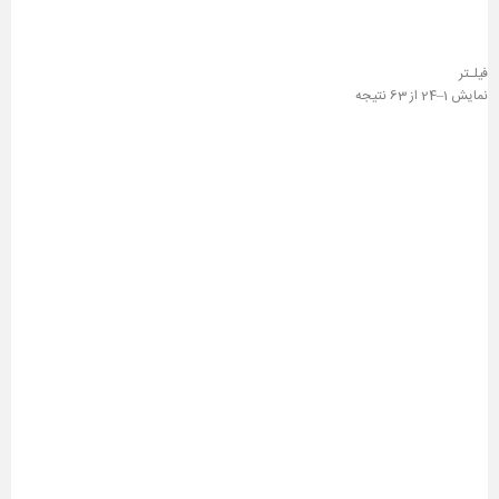
فیلـتر
نمایش 1–24 از 63 نتیجه