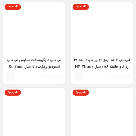
ناموجود
ناموجود
لپ تاپ 15.6 اینچ اچ پی با پردازنده i7
لپ تاپ مایکروسافت سرفیس لپ تاپ
رم 8 و حافظه 256 مدل HP Zbook
استودیو پردازنده i7 مدل Surface
Laptop Studio i7 11370H 32GB
15u G5 i7 8th 8GB 256GB 2GB
1TB RTX 3050 Ti 4GB 14.4 inch
AMD Radeon Pro
ناموجود
ناموجود