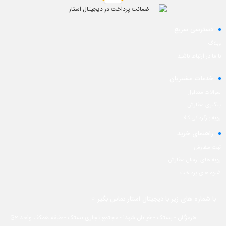
دسترسی سریع
وبلاگ
با ما در ارتباط باشید
خدمات مشتریان
سوالات متداول
پیگیری سفارش
رویه بازگردانی کالا
راهنمای خرید
ثبت سفارش
رویه های ارسال سفارش
شیوه های پرداخت
با شماره های زیر با دیجیتال استار تماس بگیر ⭐
هرمزگان - بستک - خیابان شهدا - مجتمع تجاری بستک - طبقه همکف واحد G2