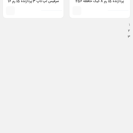
پردازنده i5 رم 8 گیگ حافظه 256
سرفیس لپ تاپ 3 پردازنده i5 رم 16
گیگ مدل Dell Latitude 7320 i5
گیگابایت حافظه 256 گیگابایت –
Surface laptop 3 i5 10th 16gb
11th 8GB 256GB
256gb 13.5 inch
1
2
3