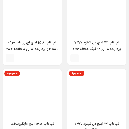
لپ تاپ 13 اینچ دل لتیتود 7320
لپ تاپ 15.6 اینچ اچ پی الیت بوک
پردازنده i5 رم 16 گیگ حافظه 256
850 g4 پردازنده i5 رم 8 حافظه 256
گیگ مدل Dell Latitude 7320
مدل hp elitebook 850 g4 i5 7th
8GB 256GB
detachable i5 11th 16GB 256GB
ناموجود
ناموجود
لپ تاپ 13 اینچ دل لتیتود 7320
لپ تاپ 13.5 اینچ مایکروسافت