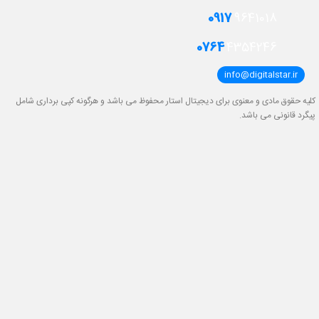
0917
9641018
0764
4354246
info@digitalstar.ir
کلیه حقوق مادی و معنوی برای دیجیتال استار محفوظ می باشد و هرگونه کپی برداری شامل
پیگرد قانونی می باشد.