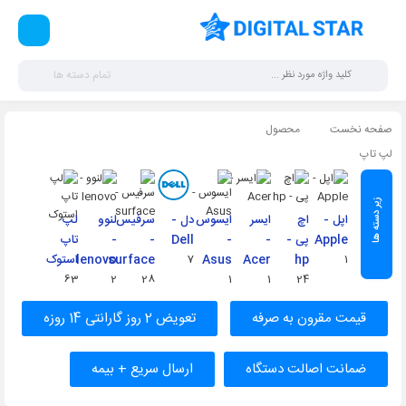
تمام دسته ها
صفحه نخست
محصول
لپ تاپ
اپل -
اچ
ایسر
ایسوس
دل -
سرفیس
لنوو
لپ
Apple
پی -
-
-
Dell
-
-
تاپ
1
hp
Acer
Asus
7
surface
lenovo
استوک
63
2
28
1
1
24
قیمت مقرون به‌ صرفه
تعویض 2 روز گارانتی 14 روزه
ضمانت اصالت دستگاه
ارسال سریع + بیمه