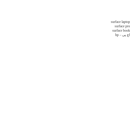
surface laptop
surface pro
surface book
اچ پی – hp