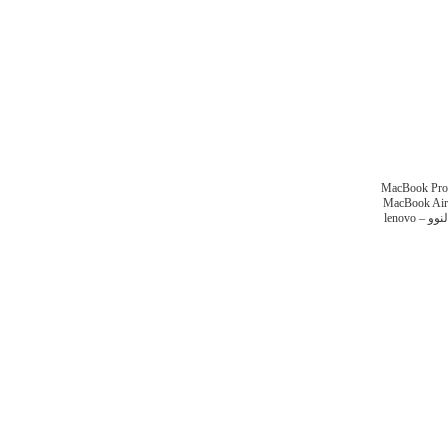
MacBook Pro
MacBook Air
لنوو – lenovo