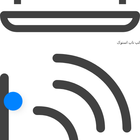
لپ تاپ استوک