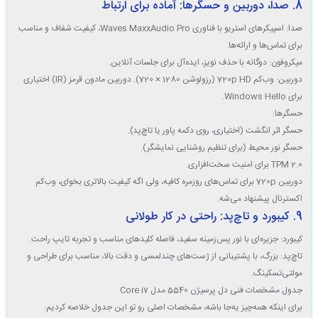
8. صدا، دوربین و حسگرها: آماده برای ارتباط
صدا
: اسپیکرهای استریو با فناوری Waves MaxxAudio Pro، کیفیت شفاف و مناسب
برای تماس‌ها و ارائه‌ها.
میکروفون
: دوگانه با حذف نویز، ایده‌آل برای جلسات آنلاین.
دوربین
: وب‌کم 720p HD (رزولوشن 1280 × 720). دوربین مادون قرمز (IR) اختیاری
برای Windows Hello.
حسگرها
:
حسگر اثر انگشت (اختیاری، روی دکمه پاور یا تاچ‌پد).
حسگر نور محیط (برای تنظیم روشنایی نمایشگر).
TPM 2.0 برای امنیت سخت‌افزاری.
دوربین 720p برای تماس‌های روزمره کافیه، ولی اگه کیفیت بالاتری بخوای، وب‌کم
اکسترنال پیشنهاد می‌شه.
9. کیبورد و تاچ‌پد: راحتی در کار طولانی
کیبورد
: جزیره‌ای با نور پس‌زمینه سفید، فاصله کلیدهای مناسب و تجربه تایپ راحت.
تاچ‌پد
: بزرگ، با پشتیبانی از ژست‌های چندلمسی و دقت بالا، مناسب برای طراحی و
مولتی‌تسکینگ.
جدول مشخصات فنی دل پرسیژن 5540 مدل Core i7
برای اینکه همه‌چیز یه‌جا باشه، مشخصات اصلی رو تو این جدول خلاصه کردیم: