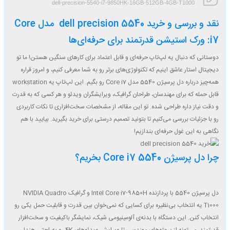
dell-precision-5540-i7-9850HK-16GB-512GB-4GB-T1000
نقد و بررسی و خرید dell precision 5540
مدل
Core
i7: ورک استیشن
قدرتمند
برای
حرفه‌ای‌ها
دوستانی
که
دنبال
یه
لپ‌تاپ
حرفه‌ای
و
قابل
اعتماد
برای
کارهای
سنگین
هستن!
ما
تو
دیجیتال
استار
عاشق
اینیم
که
تکنولوژی‌های
برتر
رو
به
شما
معرفی
کنیم،
و
امروز
قراره
همه‌چیز
درباره
دل
پرسیژن
5540
مدل
i7
Core
رو
بگیم.
این
لپ‌تاپ
یه
workstation
قابل
حمل
ه
که
برای
مهندسان،
طراحان
گرافیک،
ویرایشگران
ویدئو
و
هر
کسی
که
به
قدرت
و
دقت
نیاز
داره
طراحی
شده.
تو
این
مقاله،
از
مشخصات
سخت‌افزاری
تا
نکات
کاربردی
رو
با
جزئیات
بررسی
می‌کنیم
تا
بتونید
تصمیم
درستی
برای
خرید
بگیرید.
بیایید
با
هم
نگاهی
به
این
غول
حرفه‌ای
بندازیم!
چرا دل پرسیژن 5540 Core i7 بخریم؟
دل پرسیژن 5540 با پردازنده
Intel Core i7-9850H
و گرافیک
NVIDIA Quadro
T1000
یه انتخاب بی‌نظیره برای کسایی که نمی‌خوان بین قدرت و قابلیت حمل یکی رو
انتخاب کنن. این دستگاه با بدنه‌ی آلومینیومی شیک، نمایشگر باکیفیت و سخت‌افزار