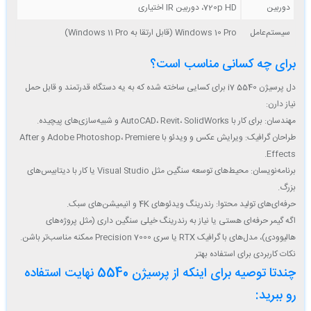
دوربین
720p HD، دوربین IR اختیاری
سیستم‌عامل
Windows 10 Pro (قابل ارتقا به Windows 11 Pro)
برای چه کسانی مناسب است؟
دل پرسیژن 5540 i7 برای کسایی ساخته شده که به یه دستگاه قدرتمند و قابل حمل
نیاز دارن:
مهندسان
: برای کار با AutoCAD، Revit، SolidWorks و شبیه‌سازی‌های پیچیده.
طراحان گرافیک
: ویرایش عکس و ویدئو با Adobe Photoshop، Premiere و After
Effects.
برنامه‌نویسان
: محیط‌های توسعه سنگین مثل Visual Studio یا کار با دیتابیس‌های
بزرگ.
حرفه‌ای‌های تولید محتوا
: رندرینگ ویدئوهای 4K و انیمیشن‌های سبک.
اگه گیمر حرفه‌ای هستی یا نیاز به رندرینگ خیلی سنگین داری (مثل پروژه‌های
هالیوودی)، مدل‌های با گرافیک RTX یا سری Precision 7000 ممکنه مناسب‌تر باشن.
نکات کاربردی برای استفاده بهتر
چندتا توصیه برای اینکه از پرسیژن 5540 نهایت استفاده
رو ببرید: