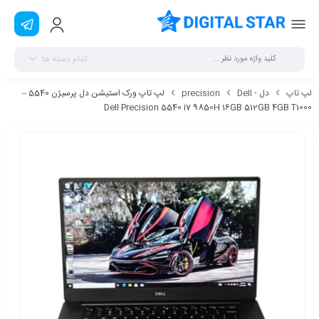
تمام دسته ها
لپ تاپ
دل - Dell
precision
لپ تاپ ورک استیشن دل پرسیژن 5540 –
Dell Precision 5540 i7 9850H 16GB 512GB 4GB T1000