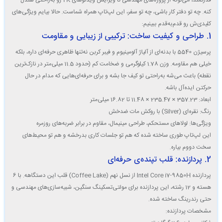
قدرتمند، می‌تونه از پروژه‌های مهندسی تا ویرایش ویدئوهای 4K رو به‌راحتی هندل
کنه. چه تو دفتر کار باشی، چه تو سفر، این لپ‌تاپ همراه شماست. حالا بیایم ویژگی‌های
کلیدی‌ش رو قدم‌به‌قدم ببینیم:
1. طراحی و کیفیت ساخت: ترکیبی از زیبایی و مقاومت
پرسیژن 5540 با بدنه‌ای از
آلیاژ آلومینیوم و فیبر کربن
نه‌تنها ظاهری حرفه‌ای داره، بلکه
خیلی هم مقاومه. وزن
1.78 کیلوگرمی
و ضخامت کم (حدود 11.5 میلی‌متر در نازک‌ترین
نقطه) باعث می‌شه به‌راحتی تو کیف جا بشه و برای حرفه‌ای‌هایی که مدام در حال
حرکتن ایده‌آل باشه.
ابعاد
: 357.23 × 235.47 × 11.48 تا 16.82 میلی‌متر
رنگ
: نقره‌ای (Silver) با روکش مات ضدخش
ویژگی‌ها
: لولاهای مستحکم، طراحی مینیمال، مقاوم در برابر ضربه‌های روزمره
این لپ‌تاپ طوری ساخته شده که هم تو جلسات کاری بدرخشه و هم تو محیط‌های
سخت دووم بیاره.
2. پردازنده: قلب تپنده‌ی حرفه‌ای
پردازنده
Intel Core i7-9850H
از نسل نهم (Coffee Lake) قلب این دستگاهه. با
6
هسته
و
12 رشته
، این پردازنده برای مولتی‌تسکینگ سنگین، شبیه‌سازی‌های مهندسی و
حتی رندرینگ ساخته شده.
مشخصات پردازنده
: