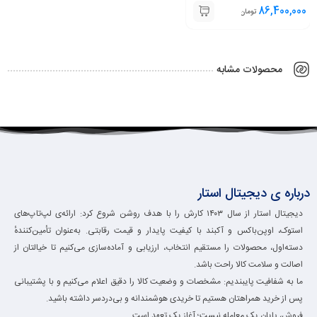
ZBook FireFly 15 G8 i7
86,400,000
تومان
11th 16GB 512GB 4GB
T500
محصولات مشابه
درباره ی دیجیتال استار
دیجیتال استار از سال ۱۴۰۳ کارش را با هدف روشن شروع کرد: ارائه‌ی لپ‌تاپ‌های
استوک، اوپن‌باکس و آکبند با کیفیت پایدار و قیمت رقابتی. به‌عنوان تأمین‌کنندهٔ
دسته‌اول، محصولات را مستقیم انتخاب، ارزیابی و آماده‌سازی می‌کنیم تا خیالتان از
اصالت و سلامت کالا راحت باشد.
ما به شفافیت پایبندیم: مشخصات و وضعیت کالا را دقیق اعلام می‌کنیم و با پشتیبانی
پس از خرید همراهتان هستیم تا خریدی هوشمندانه و بی‌دردسر داشته باشید.
فروش، پایان یک معامله نیست؛ آغاز یک تعهد است.