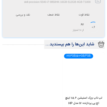
dell-precision-5540-i7-9850HK-16GB-512GB-4GB-T1000
نقاط قوت
نقاط ضعف
نقد و بررسی
62
0.6
از 10 امتیاز
شاید این‌ها را هم بپسندید…
i7|16GB|512GB|4GB
لپ تاپ ورک استیشن 15.6 اینچ
اچ پی پردازنده i7 مدل HP