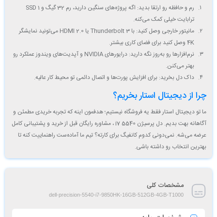
رم و حافظه رو ارتقا بدید
: اگه پروژه‌های سنگین دارید، رم 32 گیگ و SSD 1
ترابایت خیلی کمک می‌کنه.
مانیتور خارجی وصل کنید
: با Thunderbolt 3 یا HDMI 2.0 می‌تونید نمایشگر
4K وصل کنید برای فضای کاری بیشتر.
نرم‌افزارها رو به‌روز نگه دارید
: درایورهای NVIDIA و آپدیت‌های ویندوز عملکرد رو
بهتر می‌کنن.
داک دل بخرید
: برای افزایش پورت‌ها و اتصال دائمی تو محیط کار عالیه.
چرا از دیجیتال استار بخریم؟
ما تو دیجیتال استار فقط یه فروشگاه نیستیم؛ هدفمون اینه که تجربه خریدی مطمئن و
آگاهانه بهت بدیم. دل پرسیژن 5540 i7
،
مشاوره رایگان
قبل از خرید و پشتیبانی کامل
عرضه می‌شه. نمی‌دونی کدوم کانفیگ برای کارته؟ تیم ما آماده‌ست راهنماییت کنه تا
بهترین انتخاب رو داشته باشی.
مشخصات کلی
dell-precision-5540-i7-9850HK-16GB-512GB-4GB-T1000