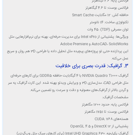
فرکانس پایه: 2.6 گیگاهرتز
فرکانس بوست: تا 4.6 گیگاهرتز
حافظه کش: 12 مگابایت Smart Cache
تکنولوژی ساخت: 14 نانومتر
توان مصرفی (TDP): 45 وات
ویژگی‌ها: پشتیبانی از Intel vPro برای مدیریت حرفه‌ای، بهینه برای نرم‌افزارهایی مثل
AutoCAD، SolidWorks و Adobe Premiere
این پردازنده حتی تو پروژه‌های پیچیده مثل تحلیل داده یا طراحی 3D هم روان و سریع
عمل می‌کنه.
3. گرافیک: قدرت بصری برای خلاقیت
گرافیک
NVIDIA Quadro T1000
با
4 گیگابایت حافظه GDDR5
برای کارهای حرفه‌ای
مثل طراحی CAD، مدل‌سازی 3D و ویرایش ویدئو بهینه شده. این کارت گرافیک یه سر
و گردن بالاتر از گرافیک‌های معمولیه و دقت و سرعت رو تضمین می‌کنه.
مشخصات گرافیک
:
فرکانس پایه: حدود 1200 مگاهرتز
فرکانس بوست: تا 1751 مگاهرتز
هسته‌های CUDA: 768
پشتیبانی از DirectX 12 و OpenGL 4.5
گرافیک یکپارچه: Intel UHD Graphics 630 (برای کارهای سبک مثل وب‌گردی)