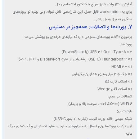
آداپتور
: 130 وات، شارژ سریع با کانکتور اختصاصی دل.
برای یه workstation قابل حمل، این شارژدهی قابل قبوله، ولی بهتره تو پروژه‌های
سنگین به برق وصل باشی.
7. پورت‌ها و اتصالات: همه‌چیز در دسترس
پرسیژن 5540 پورت‌های متنوعی داره که نیازهای حرفه‌ای رو پوشش می‌ده:
پورت‌ها
:
2 × USB 3.1 Gen 1 Type-A (با PowerShare)
1 × Thunderbolt 3 (USB-C، پشتیبانی از شارژ، DisplayPort و انتقال داده)
1 × HDMI 2.0
1 × جک 3.5 میلی‌متری هدفون/میکروفون
1 × اسلات کارت SD
1 × اسلات قفل Wedge
اتصالات بی‌سیم
:
Wi-Fi 6 (Intel AX200، سرعت بالا و پایدار)
بلوتوث 5.0
شبکه سیمی
: فاقد پورت اترنت (نیاز به آداپتور USB-C).
این ترکیب پورت‌ها برای اتصال به مانیتورهای خارجی، هارد اکسترنال و گجت‌های دیگه
عالیه.