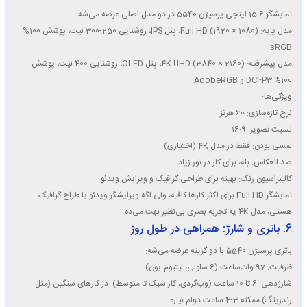
نمایشگر
15.6 اینچی
پرسیژن 5540 در دو مدل اصلی عرضه می‌شه:
مدل پایه
: Full HD (1920 × 1080)، پنل IPS، روشنایی 250-300 نیت، پوشش 100%
sRGB.
مدل پیشرفته
: 4K UHD (3840 × 2160)، پنل OLED، روشنایی 400 نیت، پوشش
100% DCI-P3 و AdobeRGB.
ویژگی‌ها
:
نرخ تازه‌سازی: 60 هرتز
نسبت تصویر: 16:9
لمسی بودن: فقط در مدل 4K (اختیاری)
ضد انعکاس: بله، برای کار در نور زیاد
کالیبراسیون رنگ: بهینه برای طراحی گرافیک و ویرایش ویدئو
نمایشگر Full HD برای اکثر کارها کافیه، ولی اگه ویرایشگر ویدئو یا طراح گرافیک
هستی، مدل 4K یه تجربه بصری بی‌نظیر بهت می‌ده.
6. باتری و شارژ: همراهی در طول روز
باتری پرسیژن 5540 با دو گزینه عرضه می‌شه:
ظرفیت
: 97 وات‌ساعت (6 سلولی، لیتیوم-یون)
شارژدهی
: 6 تا 10 ساعت (وب‌گردی، کار سبک تا متوسط). در کارهای سنگین (مثل
رندرینگ) ممکنه 3-4 ساعت دوام بیاره.