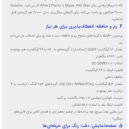
اگه با نرم‌افزارهایی مثل Maya، 3ds Max یا After Effects کار می‌کنید، Quadro
T1000 خیالتون رو راحت می‌کنه. برای کارهای سنگین‌تر، مدل T2000 هم گزینه‌ی قابل
انتخابیه.
4. رم و حافظه: انعطاف‌پذیری برای هر نیاز
پرسیژن 5540 با گزینه‌های متنوع رم و حافظه، دست شما رو برای انتخاب باز می‌ذاره:
رم
:
مقدار: 16 گیگابایت DDR4 (استاندارد). گزینه‌های 8، 32 یا 64 گیگابایت هم موجوده.
باس: 2666 مگاهرتز
اسلات: 2 × SO-DIMM
قابلیت ارتقا: تا 64 گیگابایت
حافظه داخلی
:
مقدار: 512 گیگابایت SSD (M.2 NVMe PCIe). گزینه‌های 256 گیگ، 1 ترابایت یا 4
ترابایت هم موجوده.
سرعت: خواندن/نوشتن تا 3500 مگابایت بر ثانیه
قابلیت ارتقا: بله، با اسلات M.2 اضافی
این یعنی بوت سریع، لود برنامه‌ها در چشم به‌هم زدن و فضای کافی برای فایل‌های
سنگین!
5. صفحه‌نمایش: دقت رنگ برای حرفه‌ای‌ها