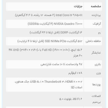
مشخصه
جزئیات
پردازنده
Intel Core i7-9850H (6 هسته، 12 رشته، تا 4.6 گیگاهرتز)
گرافیک
NVIDIA Quadro T1000 (4 گیگابایت GDDR5)
رم
16 گیگابایت DDR4 (قابل ارتقا تا 64 گیگابایت)
حافظه داخلی
512 گیگابایت SSD NVMe PCIe (قابل ارتقا تا 4 ترابایت)
15.6 اینچ، Full HD (1920 × 1080) یا 4K UHD (3840 × 2160)،
نمایشگر
60 هرتز
باتری
97 وات‌ساعت، تا 10 ساعت شارژدهی
وزن
1.78 کیلوگرم
2 × USB-A، 1 × Thunderbolt 3، HDMI 2.0، جک هدفون،
پورت‌ها
اسلات SD
اتصالات
Wi-Fi 6، بلوتوث 5.0
بی‌سیم