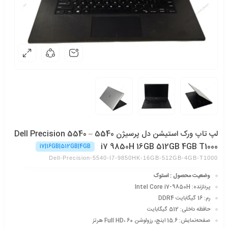
لپ تاپ ورک استیشن دل پرسیژن 5540 – Dell Precision 5540
i7 9850H 16GB 512GB 4GB T1000
i7|16GB|512GB|4GB
Dell-Precision-5540-I7-9850HK-16GB-512GB-4GB-T1000
وضعیت محصول : استوک
پردازنده
: Intel Core i7-9850H
رم
: 16 گیگابایت DDR4
حافظه داخلی
: 512 گیگابایت
صفحه‌نمایش
: 15.6 اینچ، رزولوشن Full HD، 60 هرتز