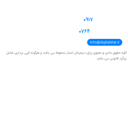
هرمزگان - بستک - خیابان شهدا - مجتمع تجاری بستک - طبقه همکف واحد G2
0917
9641018
0764
4354246
info@digitalstar.ir
کلیه حقوق مادی و معنوی برای دیجیتال استار محفوظ می باشد و هرگونه کپی برداری شامل
پیگرد قانونی می باشد.