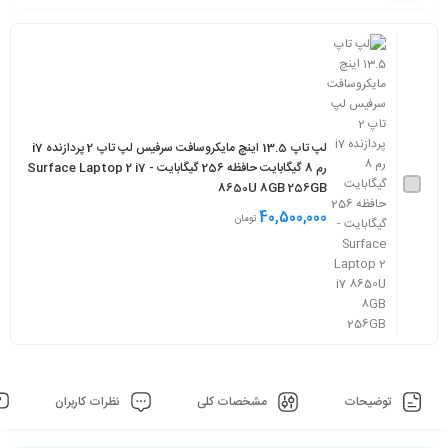
لپ تاپ 13.5 اینچ مایکروسافت سرفیس لپ تاپ 2 پردازنده i7
رم 8 گیگابایت حافظه 256 گیگابایت - Surface Laptop 2 i7
8650U 8GB 256GB
40,500,000
تومان
توضیحات
مشخصات کلی
نظرات کاربران