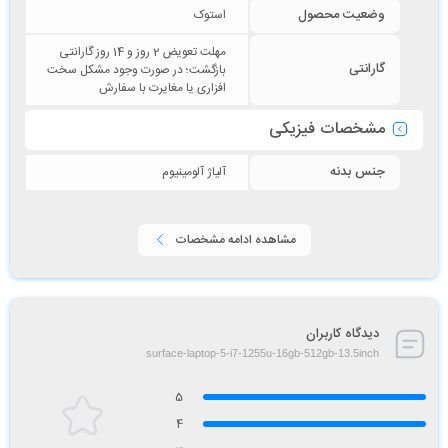
وضعیت محصول
استوک
مهلت تعویض 2 روز و 14 روز گارانتی
گارانتی
بازگشت؛ در صورت وجود مشکل سخت‌
افزاری یا مغایرت با سفارش
مشخصات فیزیکی
جنس بدنه
آلیاژ آلومینیوم
مشاهده ادامه مشخصات
دیدگاه کاربران
surface-laptop-5-i7-1255u-16gb-512gb-13.5inch
5
4