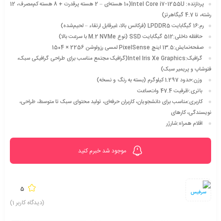
پردازنده: Intel Core i7-1255U(10 هسته‌ای – 2 هسته پرقدرت + 8 هسته کم‌مصرف، 12
رشته، تا 4.7 گیگاهرتز)
رم:16 گیگابایت LPDDR5 (فرکانس بالا، غیرقابل ارتقاء – لحیم‌شده)
حافظه داخلی:512 گیگابایت SSD (نوع M.2 NVMe با سرعت بالا)
صفحه‌نمایش:13.5 اینچ PixelSense لمسی رزولوشن 2256 × 1504
گرافیک:Intel Iris Xe Graphics(گرافیک مجتمع مناسب برای طراحی گرافیکی سبک،
فتوشاپ و پریمیر سبک)
وزن:حدود 1.297 کیلوگرم (بسته به رنگ و نسخه)
باتری:ظرفیت 47.4 وات‌ساعت
کاربری:مناسب برای دانشجویان، کاربران حرفه‌ای، تولید محتوای سبک تا متوسط، طراحی،
نویسندگی، کارهای
اقلام همراه:شارژر
موجود شد خبرم کنید
5
سرفیس
(دیدگاه کاربر
1
)