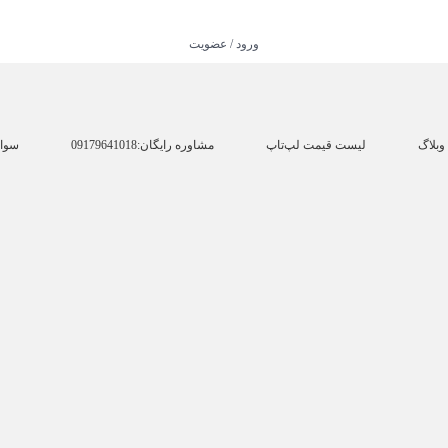
ورود / عضویت
وبلاگ
لیست قیمت لپ‌تاپ
مشاوره رایگان:09179641018
سوال