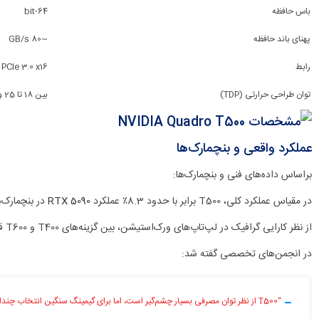
باس حافظه
64-bit
پهنای باند حافظه
~80 GB/s
رابط
PCIe 3.0 x16
توان طراحی حرارتی (TDP)
بین 18 تا 25 وات
عملکرد واقعی و بنچمارک‌ها
براساس داده‌های فنی و بنچمارک‌ها:
در مقیاس عملکرد کلی، T500 برابر با حدود 8.3٪ عملکرد
RTX 5090
در بنچمارک‌
از نظر کارایی گرافیک در لپ‌تاپ‌های ورک‌استیشن، بین گزینه‌های T400 و T600 قرار می‌گیرد
در انجمن‌های تخصصی گفته شد:
“T500 از نظر توان مصرفی بسیار چشم‌گیر است، اما برای گیمینگ سنگین انتخاب چندان مناسبی نیست…