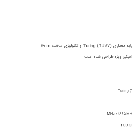
کارت گرافیک NVIDIA Quadro T500 Mobile در دسامبر 2020 معرفی شد. بر پایه معماری Turing (TU117) و تکنولوژی ساخت 12nm
Turing (