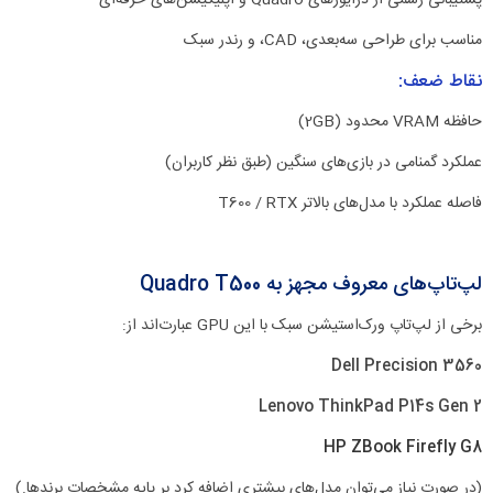
پشتیبانی رسمی از درایورهای Quadro و اپلیکیشن‌های حرفه‌ای
مناسب برای طراحی سه‌بعدی، CAD، و رندر سبک
نقاط ضعف:
حافظه VRAM محدود (2GB)
عملکرد گمنامی در بازی‌های سنگین (طبق نظر کاربران)
فاصله عملکرد با مدل‌های بالاتر T600 / RTX
لپ‌تاپ‌های معروف مجهز به Quadro T500
برخی از لپ‌تاپ ورک‌استیشن سبک با این GPU عبارت‌اند از:
Dell Precision 3560
Lenovo ThinkPad P14s Gen 2
HP ZBook Firefly G8
(در صورت نیاز می‌توان مدل‌های بیشتری اضافه کرد بر پایه مشخصات برندها.)