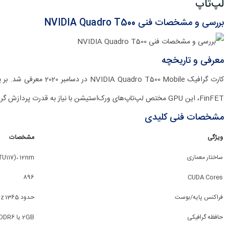
لپ‌تاپ
بررسی و مشخصات فنی NVIDIA Quadro T500
معرفی و تاریخچه
FinFET، این GPU مختص لپ‌تاپ‌های ورک‌استیشن با نیاز به قدرت پردازش گرافیکی ویژه طراحی شده است
مشخصات فنی کلیدی
ویژگی
مشخصات
ساختار معماری
TU117)، 12nm
896
CUDA Cores
فراکنس پایه/بوست
حدود 1365 MHz / 1695 MHz
حافظه گرافیکی
2GB یا 4GB GDDR6