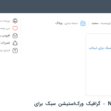
پرینت مق
نویسنده :
محمد
دسته بندی :
وبلاگ
می پسنـ
افزودن ب
اشتراک گ
اندازه م
نقد و بررسی جامع NVIDIA Quadro T500 Mobile – گرافیک ورک‌استیشن سبک برای