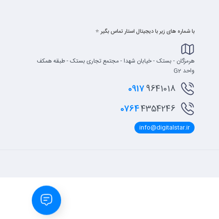
با شماره های زیر با دیجیتال استار تماس بگیر ⭐
هرمزگان - بستک - خیابان شهدا - مجتمع تجاری بستک - طبقه همکف
واحد G2
0917
9641018
0764
4354246
info@digitalstar.ir