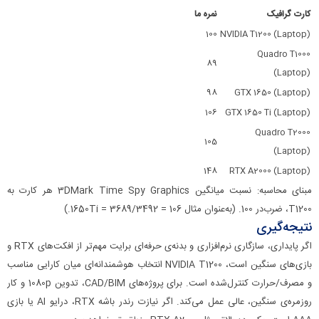
کارت گرافیک
نمره ما
100
NVIDIA T1200 (Laptop)
Quadro T1000
89
(Laptop)
98
GTX 1650 (Laptop)
106
GTX 1650 Ti (Laptop)
Quadro T2000
105
(Laptop)
148
RTX A2000 (Laptop)
مبنای محاسبه: نسبت میانگین 3DMark Time Spy Graphics هر کارت به
T1200، ضرب‌در 100. (به‌عنوان مثال 1650Ti = 3689/3492 = 106.)
نتیجه‌گیری
اگر پایداری، سازگاری نرم‌افزاری و بدنه‌ی حرفه‌ای برایت مهم‌تر از افکت‌های RTX و
بازی‌های سنگین است، NVIDIA T1200 انتخاب هوشمندانه‌ای میان کارایی مناسب
و مصرف/حرارت کنترل‌شده است. برای پروژه‌های CAD/BIM، تدوین 1080p و کار
روزمره‌ی سنگین، عالی عمل می‌کند. اگر نیازت رندر باشه RTX، درایو AI یا بازی