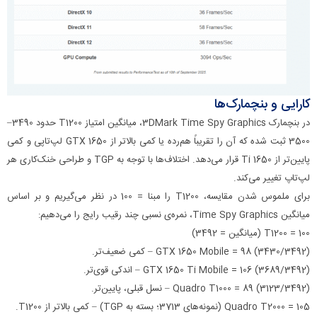
کارایی و بنچمارک‌ها
در بنچمارک 3DMark Time Spy Graphics، میانگین امتیاز T1200 حدود 3490–
3500 ثبت شده که آن را تقریباً هم‌رده یا کمی بالاتر از GTX 1650 لپ‌تاپی و کمی
پایین‌تر از 1650 Ti قرار می‌دهد. اختلاف‌ها با توجه به TGP و طراحی خنک‌کاری هر
لپ‌تاپ تغییر می‌کند.
برای ملموس شدن مقایسه، T1200 را مبنا = 100 در نظر می‌گیریم و بر اساس
میانگین Time Spy Graphics، نمره‌ی نسبی چند رقیب رایج را می‌دهیم:
T1200 = 100 (میانگین = 3492)
GTX 1650 Mobile = 98 (3430/3492) – کمی ضعیف‌تر.
GTX 1650 Ti Mobile = 106 (3689/3492) – اندکی قوی‌تر.
Quadro T1000 = 89 (3123/3492) – نسل قبلی، پایین‌تر.
Quadro T2000 = 105 (نمونه‌های 3713؛ بسته به TGP) – کمی بالاتر از T1200.