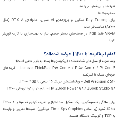
قدرتمند را پوشش می‌دهد
محدودیت‌ها
برای Ray Tracing سنگین و پروژه‌های AI مدرن، خانواده‌ی RTX A (مثل
A2000) مناسب‌تر است.
VRAM فقط 4GB: در صحنه‌های بسیار حجیم، نیاز به بهینه‌سازی یا کارت قوی‌تر
دارید.
کدام لپ‌تاپ‌ها با T1200 عرضه شده‌اند؟
چند نمونه از مدل‌های شناخته‌شده (پیکربندی‌ها بسته به بازار متغیر است):
Lenovo ThinkPad P15 Gen 2 / P15v Gen 2 / P1 Gen 4 – گزینه‌های
حرفه‌ای سبک تا قدرتمند.
Dell Precision 5560 – ورک‌استیشن باریک ۱۵ اینچی با T1200 4GB.
HP ZBook Power G8 / ZBook Studio G8 – رایج در پیکربندی‌های T1200.
برای سادگی تصمیم‌گیری، یک اسکیل ۱۰۰ امتیازی تعریف کردیم که مبنا را T1200 =
100 گذاشتیم (بر اساس Time Spy Graphics میانگین). نمره‌ها تقریبی و وابسته
به TGP و کولینگ دستگاه هستند: