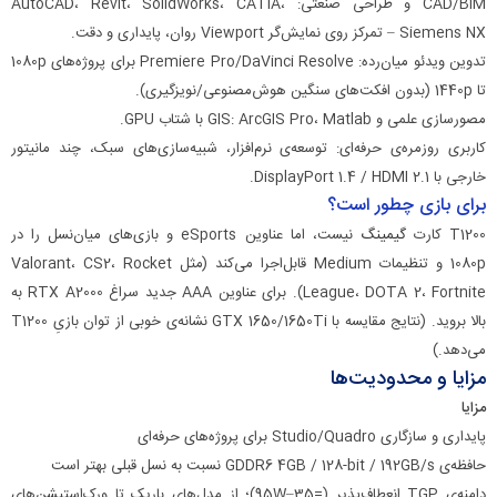
CAD/BIM و طراحی صنعتی: AutoCAD، Revit، SolidWorks، CATIA،
Siemens NX – تمرکز روی نمایش‌گر Viewport روان، پایداری و دقت.
تدوین ویدئو میان‌رده: Premiere Pro/DaVinci Resolve برای پروژه‌های 1080p
تا 1440p (بدون افکت‌های سنگین هوش‌مصنوعی/نویزگیری).
مصورسازی علمی و GIS: ArcGIS Pro، Matlab با شتاب GPU.
کاربری روزمره‌ی حرفه‌ای: توسعه‌ی نرم‌افزار، شبیه‌سازی‌های سبک، چند مانیتور
خارجی با DisplayPort 1.4 / HDMI 2.1.
برای بازی چطور است؟
T1200 کارت
گیمینگ
نیست، اما عناوین eSports و بازی‌های میان‌نسل را در
1080p و تنظیمات Medium قابل‌اجرا می‌کند (مثل Valorant، CS2، Rocket
League، DOTA 2، Fortnite). برای عناوین AAA جدید سراغ RTX A2000 به
بالا بروید. (نتایج مقایسه با GTX 1650/1650Ti نشانه‌ی خوبی از توان بازیِ T1200
می‌دهد.)
مزایا و محدودیت‌ها
مزایا
پایداری و سازگاری Studio/Quadro برای پروژه‌های حرفه‌ای
حافظه‌ی GDDR6 4GB / 128-bit / 192GB/s نسبت به نسل قبلی بهتر است
دامنه‌ی TGP انعطاف‌پذیر (=35–95W)؛ از مدل‌های باریک تا ورک‌استیشن‌های