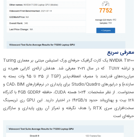
معرفی سریع
NVIDIA T1200
یک کارت گرافیک حرفه‌ای ورک استیشن مبتنی بر معماری Turing
و تراشه TU117 که در سال 2021 معرفی شد. هدفش ارائه‌ی کارایی هم‌رده ی
میان‌رده‌های قدرتمند با مصرف انعطاف‌پذیر (TGP از 35 تا 95 وات بسته به
سازنده) و درایورهای Studio/Quadro برای پایداری در نرم‌افزارهای CAD، BIM و
محتواست. از نظر مشخصات: 1024 هسته CUDA، حافظه 4GB GDDR6 با گذرگاه
128 بیت و پهنای‌باند حدود 192GB/s در اختیار دارید. این GPU ری تریسینگ
سخت‌افزاری سری RTX را هدف نگرفته و تمرکز آن روی پایداری و سازگاری
حرفه‌ای است