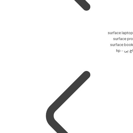
surface laptop
surface pro
surface book
اچ پی – hp