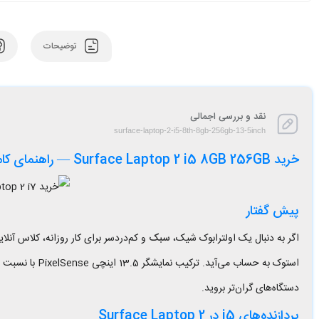
توضیحات
نقد و بررسی اجمالی
surface-laptop-2-i5-8th-8gb-256gb-13-5inch
خرید Surface Laptop 2 i5 8GB 256GB — راهنمای کامل قبل از ثبت سفارش
پیش گفتار
اگر به دنبال یک اولترابوک شیک،
سبک
و کم‌دردسر برای کار روزانه، کلاس آن
دستگاه‌های گران‌تر بروید.
پردازنده‌های i5 در Surface Laptop 2