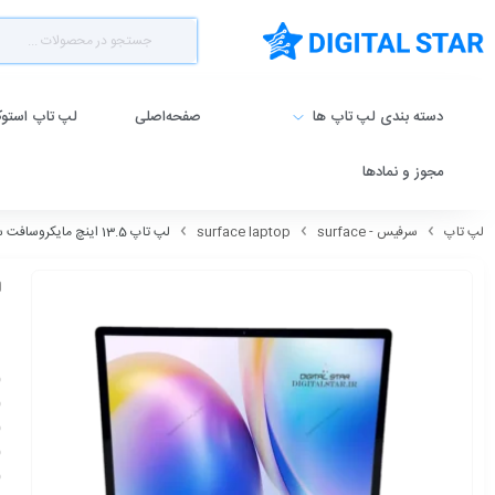
دسته بندی لپ تاپ ها
صفحه‌اصلی
لپ تاپ استو
مجوز و نمادها
لپ تاپ
سرفیس - surface
surface laptop
لپ تاپ 13.5 اینچ مایکروسافت سرفیس لپ تاپ 2 پردازنده i5 رم 8 گیگابایت حافظه 256 گیگابایت – Surface Laptop 2 i5 8TH 8GB 256GB
256
h