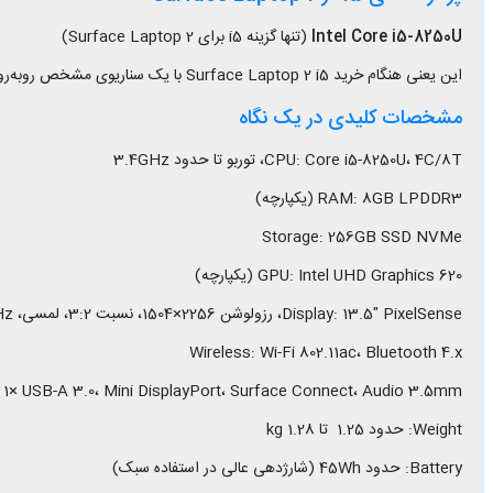
Intel Core i5-8250U
(تنها گزینه i5 برای Surface Laptop 2)
این یعنی هنگام خرید Surface Laptop 2 i5 با یک سناریوی مشخص روبه‌رو هستید: پردازنده 4 هسته‌ای/8 رشته‌ای نسل 8 با مصرف 15W که برای کارهای روزمره و نیمه‌حرفه‌ای کاملاً کافی است.
مشخصات کلیدی در یک نگاه
CPU: Core i5-8250U، 4C/8T، توربو تا حدود 3.4GHz
RAM: 8GB LPDDR3 (یکپارچه)
Storage: 256GB SSD NVMe
GPU: Intel UHD Graphics 620 (یکپارچه)
Display: 13.5″ PixelSense، رزولوشن 2256×1504، نسبت 3:2، لمسی، 60Hz
Wireless: Wi-Fi 802.11ac، Bluetooth 4.x
Ports: 1× USB-A 3.0، Mini DisplayPort، Surface Connect، Audio 3.5mm (در این نسل SB-C
Weight: حدود 1.25 تا 1.28 kg
Battery: حدود 45Wh (شارژدهی عالی در استفاده سبک)