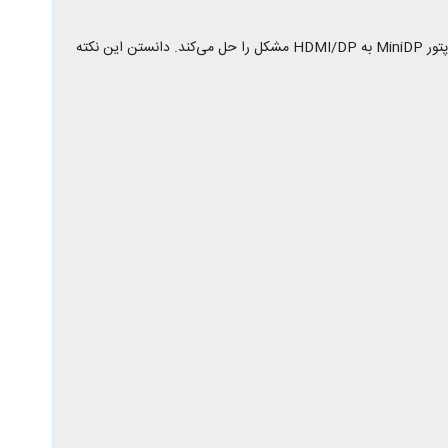
این نسل USB-C ندارد؛ در عوض USB-A و Mini DisplayPort و Surface Connect را در اختیار دارید. اگر به خروجی‌های متنوع‌تر نیاز دارید، یک داک یا آداپتور MiniDP به HDMI/DP مشکل را حل می‌کند. دانستن این نکته