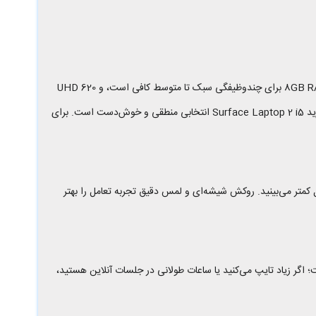
آنچه در استفاده روزانه حس می‌کنید سرعت پاسخ‌گویی، سکوت دستگاه و کیفیت تعامل است. SSD NVMe بوت ویندوز و باز شدن برنامه‌ها را سریع می‌کند، 8GB RAM برای چندوظیفگی سبک تا متوسط کافی است، و UHD 620
برای کارهای گرافیکی سبک شما را ناامید نمی‌کند. اگر هر روز با Word/Excel/PowerPoint، چندین تب مرورگر، ایمیل و ابزارهای مدیریت پروژه کار می‌کنید، خرید Surface Laptop 2 i5 انتخابی منطقی و خوش‌دست است. برای
‌های اکسل و کد را با اسکرول کمتر می‌بینید. روکش شیشه‌ای و لمس دقیق تجربه تعامل را بهتر
 حمل روزانه را آسان می‌کند. کیبورد نرم با عمق مناسب و تاچ‌پد Precision از نقاط قوت دستگاه است؛ اگر زیاد تایپ می‌کنید یا ساعات طولانی در جلسات آنلاین هستید،