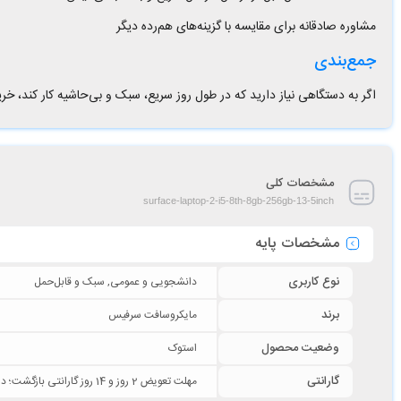
مشاوره صادقانه برای مقایسه با گزینه‌های هم‌رده دیگر
جمع‌بندی
اگر به دستگاهی نیاز دارید که در طول روز سریع، سبک و بی‌حاشیه کار کند، خرید Surface Laptop 2 i5 انتخابی مطمئن است. همین حالا موجودی را بررسی 
مشخصات کلی
surface-laptop-2-i5-8th-8gb-256gb-13-5inch
مشخصات پایه
نوع کاربری
دانشجویی و عمومی, سبک و قابل‌حمل
برند
مایکروسافت سرفیس
وضعیت محصول
استوک
گارانتی
مهلت تعویض 2 روز و 14 روز گارانتی بازگشت؛ در صورت وجود مشکل سخت‌ افزاری یا مغایرت با سفارش