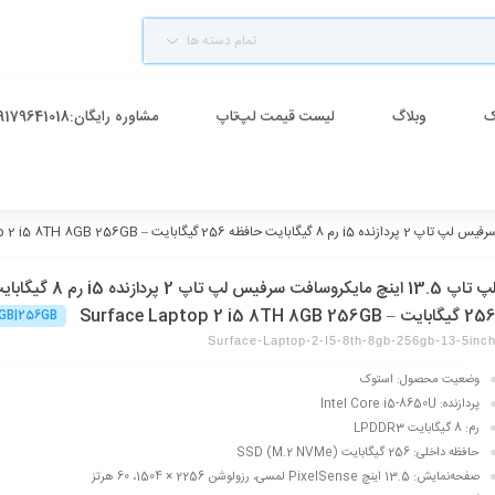
تمام دسته ها
ک
وبلاگ
لیست قیمت لپ‌تاپ
مشاوره رایگان:09179641018
لپ تاپ 13.5 اینچ مایکروسافت سرفیس لپ
 گیگابایت – Surface Laptop 2 i5 8TH 8GB 256GB
8GB|256GB
Surface-Laptop-2-I5-8th-8gb-256gb-13-5inc
وضعیت محصول: استوک
پردازنده
: Intel Core i5-8650U
رم
: 8 گیگابایت LPDDR3
حافظه داخلی
: 256 گیگابایت SSD (M.2 NVMe)
صفحه‌نمایش
: 13.5 اینچ PixelSense لمسی، رزولوشن 2256 × 1504، 60 هرتز