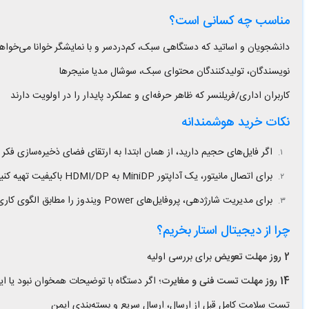
مناسب چه کسانی است؟
دانشجویان و اساتید که دستگاهی سبک، کم‌دردسر و با نمایشگر خوانا می‌خواه
نویسندگان، تولیدکنندگان محتوای سبک، سوشال مدیا منیجرها
کاربران اداری/فریلنسر که ظاهر حرفه‌ای و عملکرد پایدار را در اولویت دارند
نکات خرید هوشمندانه
اگر فایل‌های حجیم دارید، از همان ابتدا به ارتقای فضای ذخیره‌سازی فکر کنید (SSD خارجی USB-A یا داک با ا
برای اتصال مانیتور، یک آداپتور MiniDP به HDMI/DP باکیفیت تهیه کنید.
برای مدیریت شارژدهی، پروفایل‌های Power ویندوز را مطابق الگوی کاری تنظیم کنید.
چرا از دیجیتال استار بخریم؟
2 روز مهلت تعویض
برای بررسی اولیه
14 روز مهلت تست فنی و مغایرت
؛ اگر دستگاه با توضیحات همخوان نبود یا 
تست سلامت کامل قبل از ارسال، ارسال سریع و بسته‌بندی ایمن