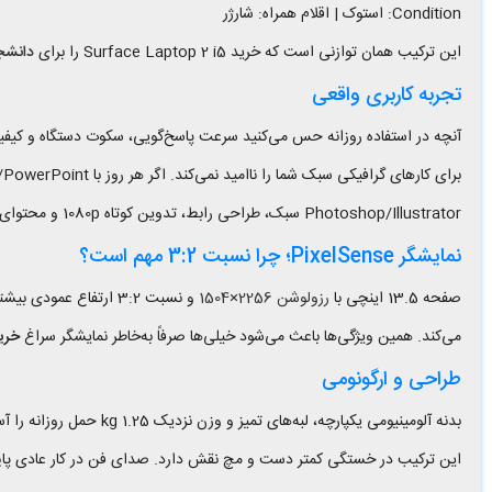
Condition: استوک | اقلام همراه: شارژر
این ترکیب همان توازنی است که خرید Surface Laptop 2 i5 را برای
دانشج
تجربه کاربری واقعی
Photoshop/Illustrator سبک، طراحی رابط، تدوین کوتاه 1080p و محتوای شبکه‌های اجتماعی نیز پاسخگو خواهد بود.
نمایشگر PixelSense؛ چرا نسبت 3:2 مهم است؟
صفحه 13.5 اینچی با
رزولوشن 2256×1504
می‌کند. همین ویژگی‌ها باعث می‌شود خیلی‌ها صرفاً به‌خاطر نمایشگر سراغ
خرید ptop 2 i5
طراحی و ارگونومی
این ترکیب در خستگی کمتر دست و مچ نقش دارد. صدای فن در کار عادی پا