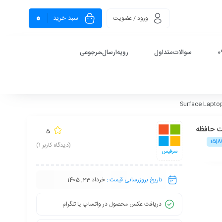
0
سبد خرید
ورود / عضویت
سوالات‌متداول
رویه‌ارسال،مرجوعی
 تاپ 2 پردازنده i5 رم 8 گیگابایت حافظه
5
i5|
(دیدگاه کاربر
1
)
سرفیس
تاریخ بروزرسانی قیمت :
خرداد 23, 1405
دریافت عکس محصول در واتساپ یا تلگرام