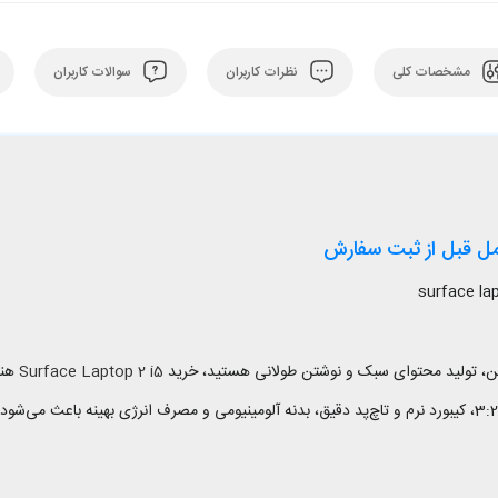
مشخصات کلی
نظرات کاربران
سوالات کاربران
لاین، تولید محتوای سبک و نوشتن طولانی هستید، خرید
Surface Laptop 2 i5
هنو
استوک به حساب می‌آید. ترکیب نمایشگر 13.5 اینچی PixelSense با نسبت 3:2، کیبورد نرم و تاچ‌پد دقیق، بدنه آلومینیوم