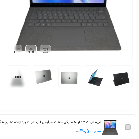
لپ تاپ 13.5 اینچ مایکروسافت سرفیس لپ تاپ 2 پردازنده i7 رم 8 گیگابایت حافظه 256 گیگابایت - Surface Laptop 2 i7 8650U 8GB 256GB
40,500,000
تومان