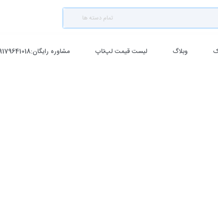
تمام دسته ها
ک
وبلاگ
لیست قیمت لپ‌تاپ
مشاوره رایگان:09179641018