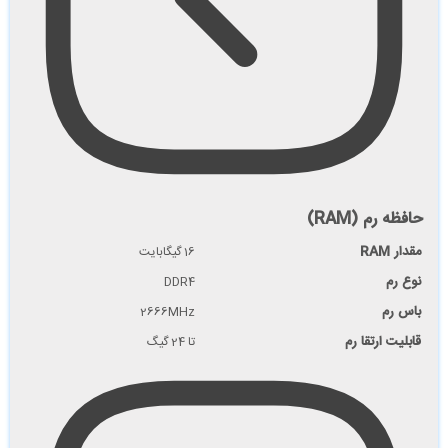
حافظه رم (RAM)
مقدار RAM
16 گیگابایت
نوع رم
DDR4
باس رم
2666MHz
قابلیت ارتقا رم
تا 24 گیگ