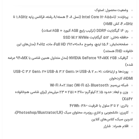
وضعیت محصول: استوک
پردازنده: Intel Core i7-8550U (نسل 8، 4 هسته/8 رشته، فرکانس پایه 1.8GHz تا
4.0GHz، کش 8MB)
رم: 16 گیگابایت DDR4 (ترکیب رایج 8GB آنبورد + 8GB اسلات)
حافظه داخلی: 512 گیگابایت SSD M.2 NVMe
صفحه‌نمایش: 15.6 اینچ، وضوح Full HD 1920×1080، مات، 60Hz (مدل‌های این
خانواده FHD هستند)
گرافیک: NVIDIA GeForce 940MX 2GB (مدل متداول همین شاسی با 940MX عرضه
شده)
پورت‌ها و ارتباطات: 1× USB-C 3.2 Gen1، 2× USB-A 3.2 Gen1، 1× USB-A 2.0،
HDMI، کارت‌خوان
شبکه بی‌سیم: Wi-Fi 802.11ac (Wi-Fi 5)، Bluetooth
وزن و ابعاد: حدود 2.15 کیلوگرم؛ 380 × 251 × 23 میلی‌متر (برای شاسی هم‌خانواده
X542)
باتری: 2 تا 3 سلول با ظرفیت ≈38–42Wh
کاربری: دانشجویی و اداریِ روزمره، محتوای سبک (Photoshop/Illustrator/LR)،
تدوین سبک، کلاس‌های آنلاین
اقلام همراه: شارژر