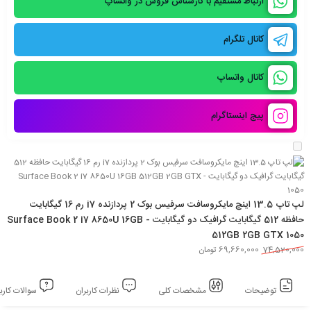
ارتباط مستقیم با کارشناس فروش در واتساپ
کانال تلگرام
کانال واتساپ
پیج اینستاگرام
لپ تاپ 13.5 اینچ مایکروسافت سرفیس بوک 2 پردازنده i7 رم 16 گیگابایت
حافظه 512 گیگابایت گرافیک دو گیگابایت - Surface Book 2 i7 8650U 16GB
512GB 2GB GTX 1050
74,520,000
69,660,000
تومان
توضیحات
مشخصات کلی
نظرات کاربران
سوالات کاربر