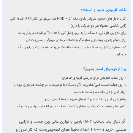
نکات کاربردی خرید و استفاده
اگر با فایل‌های حجیم سروکار داری، یک HDD 2.5″ هم می‌توانی کنار SSD اضافه کنی
(این شاسی معمولاً هر دو جایگاه را دارد).
برای تدوین طولانی، دستگاه را به برق وصل کن تا Turbo پردازنده پایدار بماند.
برای دوام باتری، روشنایی نمایشگر و تعداد تب‌های مرورگر را مدیریت کن.
کیف مقاوم و کول‌پد سبک، هم از بدنه محافظت می‌کند هم حرارت را پایین نگه
می‌دارد.
چرا از دیجیتال استار بخریم؟
2 روز مهلت تعویض برای بررسی اولیه‌ی ظاهری
10 روز مهلت تست فنی/مغایرت
: اگر دستگاه با توضیحات درج‌شده هم‌خوان نبود یا
ایراد فنی جدی داشت، پشتت هستیم
پشتیبانی قبل و بعد از خرید، ارسال سریع و بسته‌بندی ایمن
عکس‌ها و مشخصات واقعی، مشاوره کاملاً صادقانه برای انتخاب بهترین کانفیگ
اگر دنبال یک لپ‌تاپ ۱۵.۶ اینچی با توازن عالی بین قیمت و کارایی
هستی، خرید asus fl8000u دقیقاً همان تصمیمی‌ست که کار امروز و