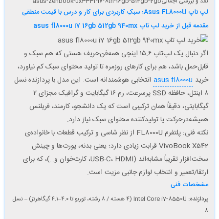
نقد و بررسی اجمالی
asus-zenbook-ux333f-i7-8th-16gb-512gb-2gb
لپ تاپ Asus FL8000U؛ سبکِ کاربردی برای کار و درس با قیمت منطقی
مقدمه قبل از خرید لپ تاپ asus fl8000u i7 16gb 512gb 940mx
اگر دنبال یک لپ‌تاپ ۱۵.۶ اینچی همه‌فن‌حریف هستی که هم سبک و
قابل‌حمل باشد، هم برای کارهای روزمره تا تولید محتوای سبک کم نیاورد،
خرید
asus fl8000u
انتخابی هوشمندانه است. این مدل با پردازنده نسل
۸ اینتل، حافظه SSD پرسرعت، رم ۱۶ گیگابایت و گرافیک مجزای ۲
گیگابایتی، دقیقاً همان ترکیبی است که یک دانشجو، کارمند، فریلنس
همیشه‌در‌حرکت یا تولیدکننده محتوای سبک نیاز دارد.
نکته فنی: پلتفرم FL8000U از نظر شاسی و ترکیب قطعات با خانواده‌ی
VivoBook X542 قرابت زیادی دارد؛ یعنی بدنه، پورت‌ها و چینش
سخت‌افزار تقریباً مشابه‌اند (USB-C، HDMI، کارت‌خوان و…)، که برای
ارتقا/تعمیر و انتخاب لوازم جانبی مزیت است.
مشخصات فنی
پردازنده:
Intel Core i7-8550U (۴ هسته / ۸ رشته، توربو تا ۴.۰–۴.۱ گیگاهرتز) – نسل
۸