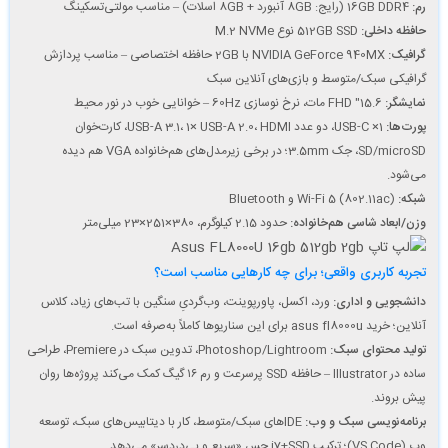
رم:
16GB DDR4 (رایج: 8GB آنبورد + 8GB اسلات) – مناسب مولتی‌تسکینگ
حافظه داخلی:
512GB SSD نوع M.2 NVMe
گرافیک:
NVIDIA GeForce 940MX با 2GB حافظه اختصاصی – مناسب پردازش
گرافیکی سبک/متوسط و بازی‌های آنلاین سبک
نمایشگر:
15.6″ FHD مات، نرخ نوسازی 60Hz – خوانایی خوب در نور محیط
پورت‌ها:
1× USB-C، دو عدد USB-A 3.1، 1× USB-A 2.0، HDMI، کارت‌خوان
SD/microSD، جک 3.5mm؛ در برخی زیرمدل‌های هم‌خانواده VGA هم دیده
می‌شود.
شبکه:
Wi-Fi 5 (802.11ac) و Bluetooth
وزن/ابعاد شاسی هم‌خانواده:
حدود 2.15 کیلوگرم، 380×251×23 میلی‌متر
تجربه کاربری واقعی؛ برای چه کارهایی مناسب است؟
دانشجویی و اداری:
ورد، اکسل، پاورپوینت، وب‌گردیِ سنگین با تب‌های زیاد، کلاس
آنلاین؛ خرید asus fl8000u برای این سناریوها کاملاً به‌صرفه است.
تولید محتوای سبک:
Photoshop/Lightroom، تدوین سبک در Premiere، طراحی
ساده در Illustrator – حافظه SSD پرسرعت و رم ۱۶ گیگ کمک می‌کند پروژه‌ها روان
پیش بروند.
برنامه‌نویسی سبک و وب:
IDEهای سبک/متوسط، کار با دیتابیس‌های سبک، توسعه
وب (VS Code)؛ ترکیب i7+SSD حس «سریع و بی‌دردسر» می‌دهد.