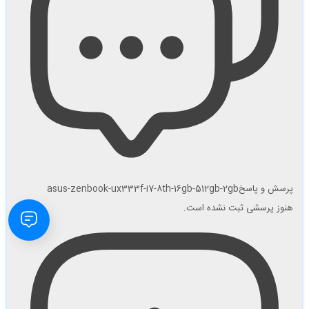
پرسش و پاسخ
asus-zenbook-ux333f-i7-8th-16gb-512gb-2gb
هنوز پرسشی ثبت نشده است.