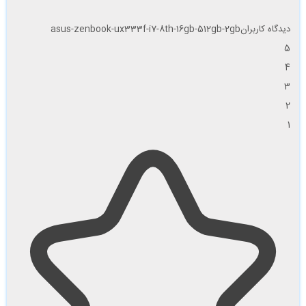
دیدگاه کاربران
asus-zenbook-ux333f-i7-8th-16gb-512gb-2gb
5
4
3
2
1