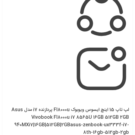
لپ تاپ 15 اینچ ایسوس ویوبوک Fl8000u پردازنده i7 مدل Asus
Vivobook Fl8000u i7 8565U 16GB 512GB 2GB
940MX
i7|16GB|512GB|2GB
asus-zenbook-ux333f-i7-
8th-16gb-512gb-2gb