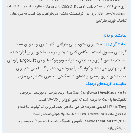
بازی‌های آنلاین سبک:
Valorant، CS:GO، Dota 2، LoL و عناوین ایندی با تنظیمات
Low/Medium قابل‌بازی‌اند. اگر گیمینگ سنگین می‌خواهی، بهتر است به سری‌های
گرافیک قوی‌تر فکر کنی.
نمایشگر و بدنه
نمایشگر FHD
مات برای متن‌خوانی طولانی، کار اداری و تدوین سبک
گزینه‌ای معقول است؛ انعکاس کمی دارد و در محیط‌های پرنور آزاردهنده
نیست. بدنه‌ی فلزی-پلاستیکیِ خانواده ویووبوک با لولای ErgoLift زاویه‌ی
تایپ بهتری می‌دهد و کولینگ را بهبود می‌دهد. رنگ طلایی هم برای
محیط‌های کاری رسمی و فضای دانشگاهی، ظاهری متمایز می‌سازد.
مقایسه با گزینه‌های نزدیک
VivoBook X542 (هم‌خانواده):
عملاً همان زبان طراحی و پورت‌ها؛ در برخی
کانفیگ‌ها با MX150 عرضه شده که کمی قوی‌تر از 940MX است.
HP 15/Envy قدیمی هم‌رده:
طراحی ساده‌تر، بعضاً ارزان‌تر؛ اما کیفیت ساخت و
صفحه‌ی مات Zen‌Book/VivoBook‌ها معمولاً خوش‌دست‌تر است.
Lenovo IdeaPad 330/340 قدیمی:
کانفیگ مشابه، اما معمولاً ضخیم‌تر و با
نمایشگر براق‌تر.