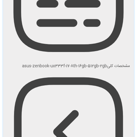
مشخصات کلی
asus-zenbook-ux333f-i7-8th-16gb-512gb-2gb