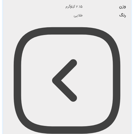
وزن
2.15 کیلوگرم
رنگ
طلایی