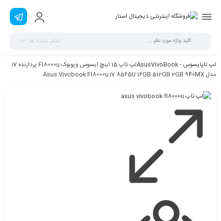
تمام دسته ها
لپ تاپ
ایسوس - Asus
VivoBook
لپ تاپ 15 اینچ ایسوس ویوبوک Fl8000u پردازنده i7
مدل Asus Vivobook Fl8000u i7 8565U 16GB 512GB 2GB 940MX